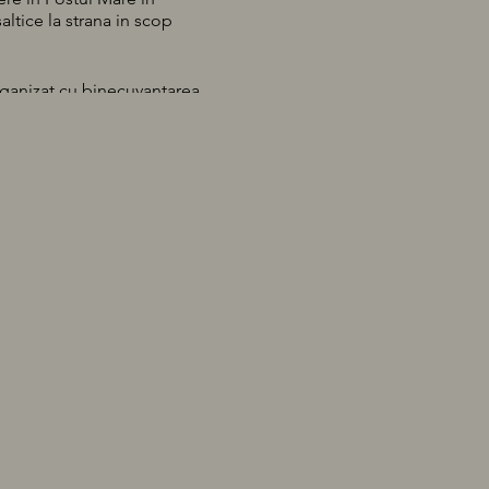
ltice la strana in scop
organizat cu binecuvantarea