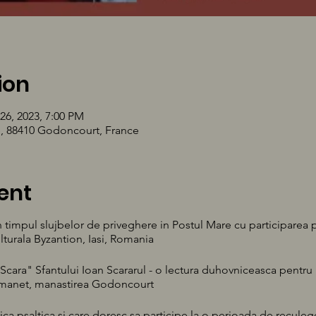
ion
26, 2023, 7:00 PM
, 88410 Godoncourt, France
ent
in timpul slujbelor de priveghere in Postul Mare cu participarea p
lturala Byzantion, Iasi, Romania
cara" Sfantului Ioan Scararul - o lectura duhovniceasca pentru 
emanet, manastirea Godoncourt
ica psaltica si care doresc sa participe la o perioada de reculeg