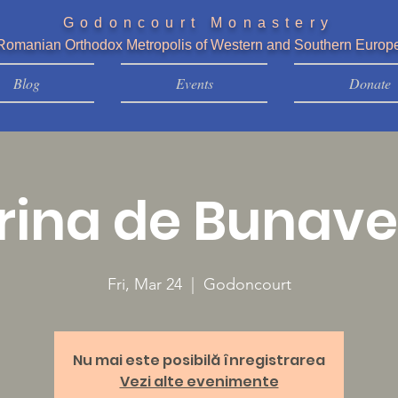
Godoncourt Monastery
Romanian Orthodox Metropolis of Western and Southern Europ
Blog
Events
Donate
rina de Bunave
Fri, Mar 24
  |  
Godoncourt
Nu mai este posibilă înregistrarea
Vezi alte evenimente