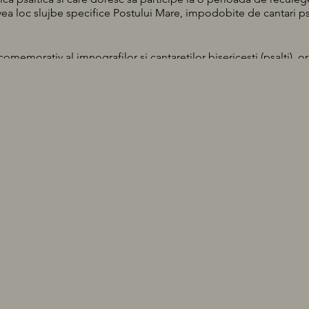
ea loc slujbe specifice Postului Mare, impodobite de cantari psa
omemorativ al imnografilor si cantaretilor bisericesti (psalti), 
if