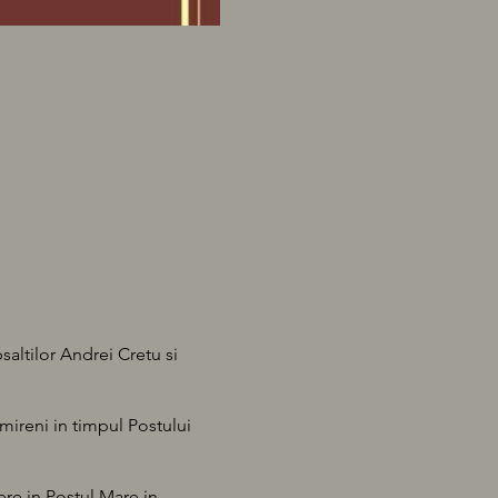
saltilor Andrei Cretu si
mireni in timpul Postului
ere in Postul Mare in