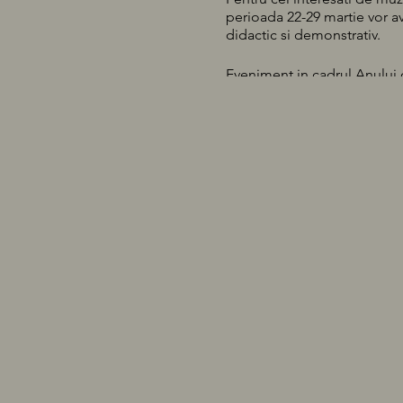
perioada 22-29 martie vor av
didactic si demonstrativ.
Eveniment in cadrul Anului c
Parintelui Mitropolit, IPS Ios